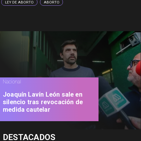
LEY DE ABORTO
ABORTO
Nacional
Joaquín Lavín León sale en
silencio tras revocación de
medida cautelar
DESTACADOS