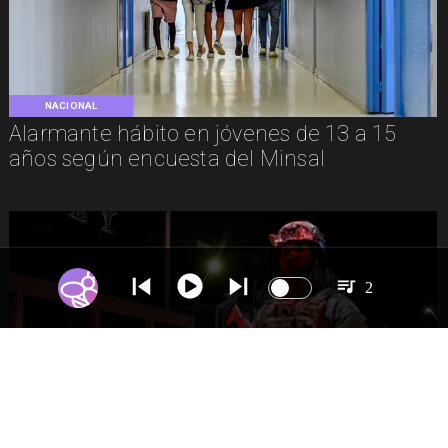
NACIONAL
Alarmante hábito en jóvenes de 13 a 15
años según encuesta del Minsal
2
NACIONAL