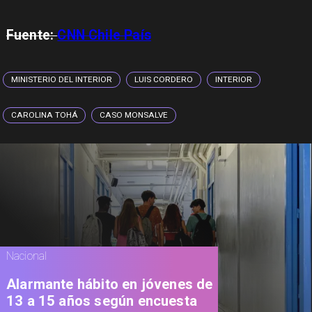
Fuente:
CNN Chile País
MINISTERIO DEL INTERIOR
LUIS CORDERO
INTERIOR
CAROLINA TOHÁ
CASO MONSALVE
Nacional
Alarmante hábito en jóvenes de
13 a 15 años según encuesta