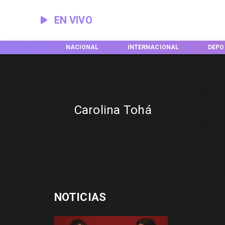
EN VIVO
EGIONES
NACIONAL
INTERNACIONAL
DEPO
Carolina Tohá
NOTICIAS