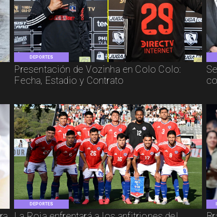
DEPORTES
Presentación de Vozinha en Colo Colo:
Se
Fecha, Estadio y Contrato
co
DEPORTES
ra
La Roja enfrentará a los anfitriones del
Br