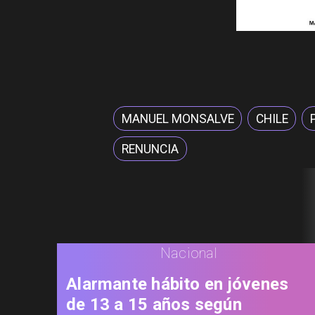
MANUEL MONSALVE
CHILE
RENUNCIA
Nacional
Alarmante hábito en jóvenes
de 13 a 15 años según