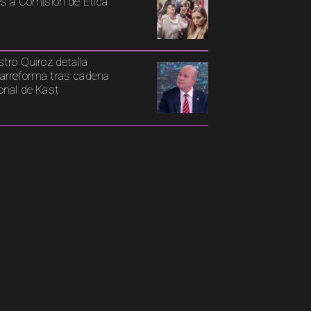
es a Comisión de Ética
stro Quiroz detalla
rreforma tras cadena
onal de Kast