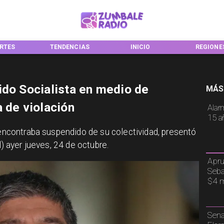
ES
TENDENCIAS
INICIO
REGIONES
ido Socialista en medio de
MÁS
 de violación
Alar
15 a
e encontraba suspendido de su colectividad, presentó
l) ayer jueves, 24 de octubre.
Apru
Seba
$4 m
Sena