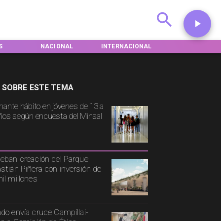
NACIONAL
INTERNACIONAL
DEPORTES
 SOBRE ESTE TEMA
mante hábito en jóvenes de 13 a
ños según encuesta del Minsal
eban creación del Parque
stián Piñera con inversión de
il millones
do envía cruce Campillai-