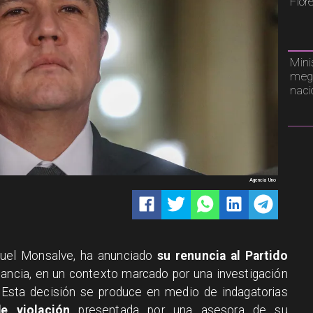
Flor
Mini
mega
naci
Agencia Uno
anuel Monsalve, ha anunciado
su renuncia al Partido
tancia, en un contexto marcado por una investigación
. Esta decisión se produce en medio de indagatorias
e violación
presentada por una asesora de su