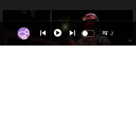
2
NACIONAL
Gobierno evalúa nuevo estado de
excepción en barrios con alta criminalidad