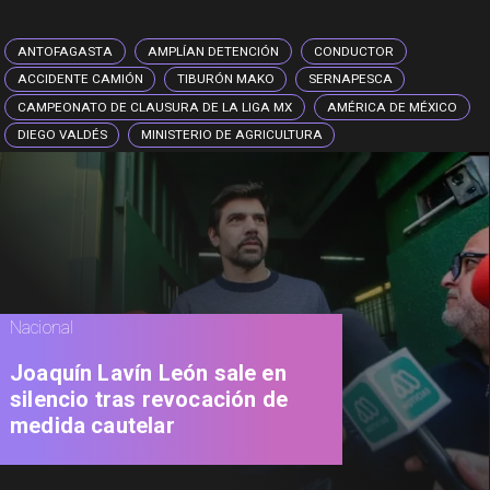
ANTOFAGASTA
AMPLÍAN DETENCIÓN
CONDUCTOR
ACCIDENTE CAMIÓN
TIBURÓN MAKO
SERNAPESCA
CAMPEONATO DE CLAUSURA DE LA LIGA MX
AMÉRICA DE MÉXICO
DIEGO VALDÉS
MINISTERIO DE AGRICULTURA
Nacional
Joaquín Lavín León sale en
silencio tras revocación de
medida cautelar