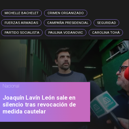
MICHELLE BACHELET
CRIMEN ORGANIZADO
FUERZAS ARMADAS
CAMPAÑA PRESIDENCIAL
SEGURIDAD
PARTIDO SOCIALISTA
PAULINA VODANOVIC
CAROLINA TOHÁ
Nacional
Joaquín Lavín León sale en
silencio tras revocación de
medida cautelar