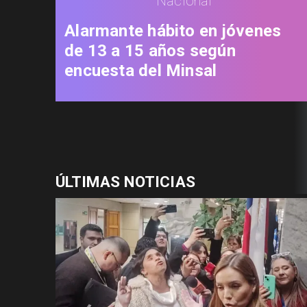
Nacional
Alarmante hábito en jóvenes
de 13 a 15 años según
encuesta del Minsal
ÚLTIMAS NOTICIAS