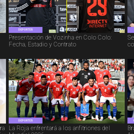
DEPORTES
Presentación de Vozinha en Colo Colo:
Se
Fecha, Estadio y Contrato
co
DEPORTES
ra
La Roja enfrentará a los anfitriones del
Br