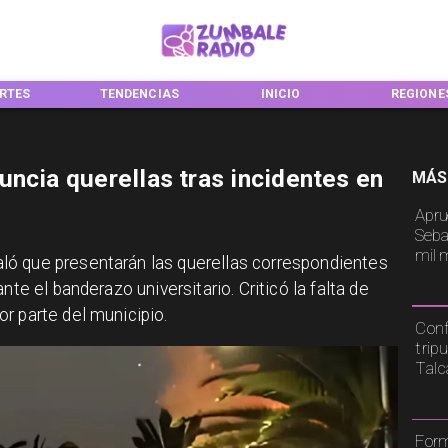
RTES
TENDENCIAS
INICIO
REGIONE
uncia querellas tras incidentes en
MÁS
Apru
Seba
mil 
ó que presentarán las querellas correspondientes
nte el banderazo universitario. Criticó la falta de
r parte del municipio.
Conf
trip
Tal
Form