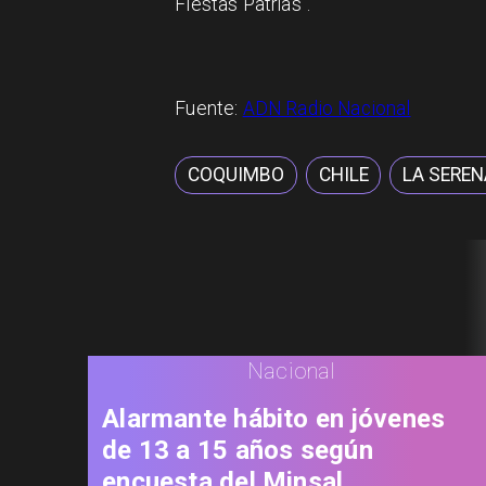
Fiestas Patrias".
Fuente:
ADN Radio Nacional
COQUIMBO
CHILE
LA SEREN
Nacional
Alarmante hábito en jóvenes
de 13 a 15 años según
encuesta del Minsal