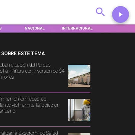
S
NACIONAL
INTERNACIONAL
DEPORTES
 SOBRE ESTE TEMA
eban creación del Parque
stián Piñera con inversión de $4
millones
irman enfermedad de
ulante vietnamita fallecido en
cahuano
alizan a Exseremi de Salud