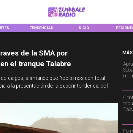
TENDENCIAS
INICIO
REGIONES
NA
raves de la SMA por
MÁS
en el tranque Talabre
Apru
Seba
mil 
de cargos, afirmando que “recibimos con total
ia a la presentación de la Superintendencia del
Conf
trip
Tal
Form