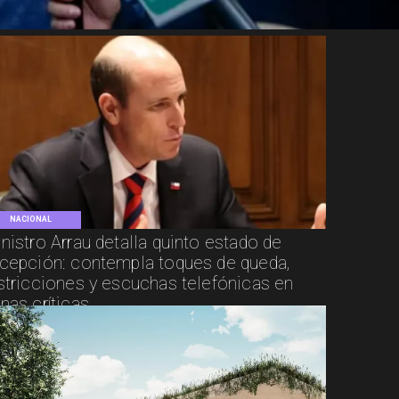
NACIONAL
nistro Arrau detalla quinto estado de
cepción: contempla toques de queda,
stricciones y escuchas telefónicas en
nas críticas