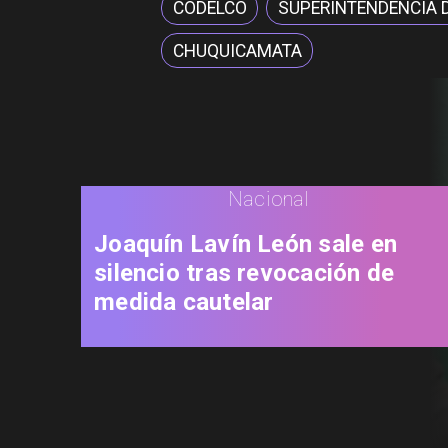
CODELCO
SUPERINTENDENCIA 
CHUQUICAMATA
Nacional
Joaquín Lavín León sale en
silencio tras revocación de
medida cautelar