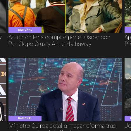
NACIONAL
y
Actriz chilena compite por el Oscar con
Ap
Penélope Cruz y Anne Hathaway
Pi
NACIONAL
e
Ministro Quiroz detalla megarreforma tras
Jo