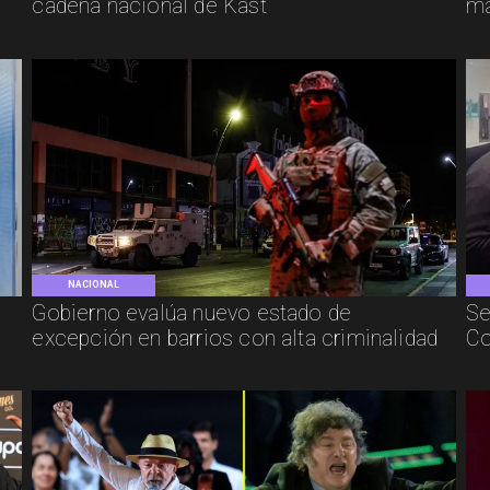
cadena nacional de Kast
má
NACIONAL
Gobierno evalúa nuevo estado de
Se
excepción en barrios con alta criminalidad
Co