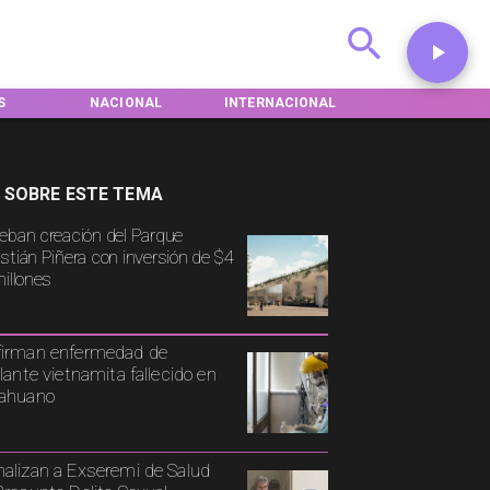
S
NACIONAL
INTERNACIONAL
DEPORTES
 SOBRE ESTE TEMA
eban creación del Parque
stián Piñera con inversión de $4
millones
irman enfermedad de
ulante vietnamita fallecido en
cahuano
alizan a Exseremi de Salud