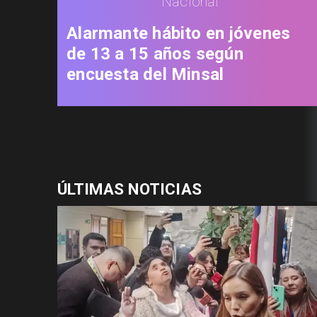
Nacional
Alarmante hábito en jóvenes
de 13 a 15 años según
encuesta del Minsal
ÚLTIMAS NOTICIAS