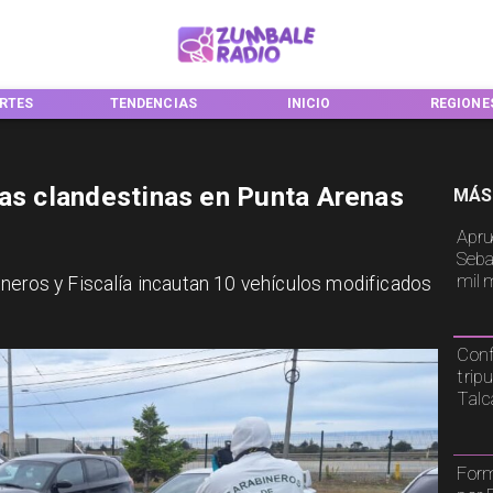
RTES
TENDENCIAS
INICIO
REGIONE
ras clandestinas en Punta Arenas
MÁS
Apru
Seba
mil 
neros y Fiscalía incautan 10 vehículos modificados
Conf
trip
Tal
Form