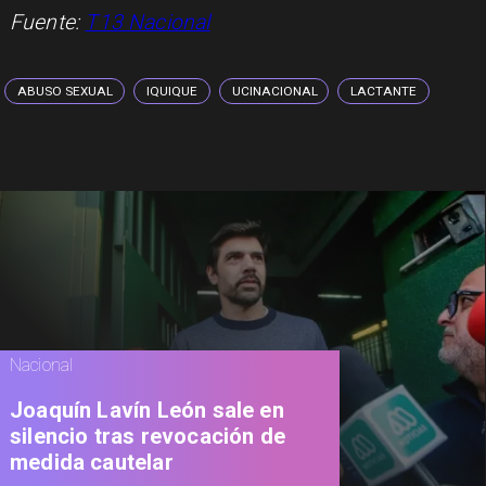
Fuente:
T13 Nacional
ABUSO SEXUAL
IQUIQUE
UCINACIONAL
LACTANTE
Nacional
Joaquín Lavín León sale en
silencio tras revocación de
medida cautelar