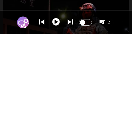
2
NACIONAL
Gobierno evalúa nuevo estado de
excepción en barrios con alta criminalidad