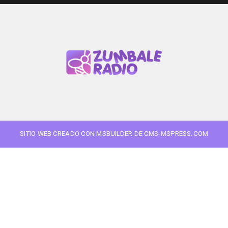
SITIO WEB CREADO CON MSBUILDER DE CMS-MSPRESS.COM