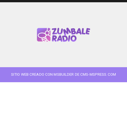
SITIO WEB CREADO CON MSBUILDER DE CMS-MSPRESS.COM