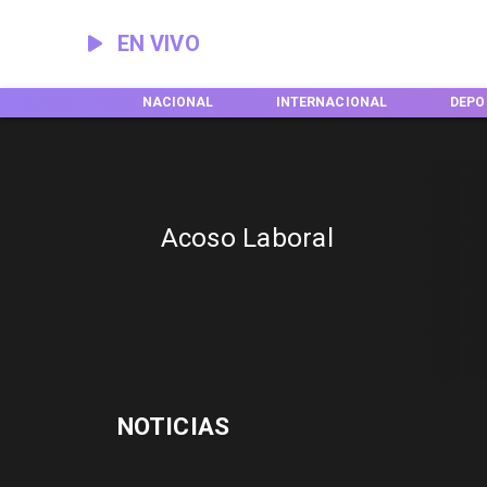
EN VIVO
EGIONES
NACIONAL
INTERNACIONAL
DEPO
Acoso Laboral
NOTICIAS