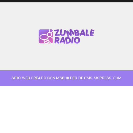
SITIO WEB CREADO CON MSBUILDER DE CMS-MSPRESS.COM