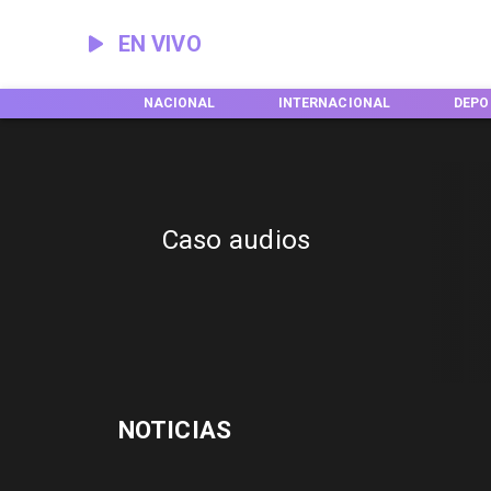
EN VIVO
EGIONES
NACIONAL
INTERNACIONAL
DEPO
Caso audios
NOTICIAS