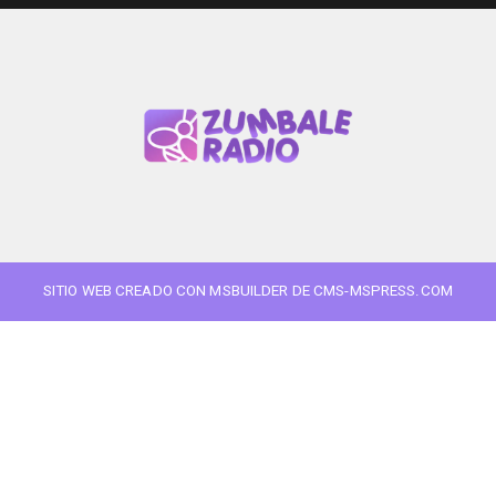
SITIO WEB CREADO CON MSBUILDER DE CMS-MSPRESS.COM