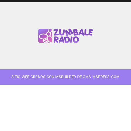
SITIO WEB CREADO CON MSBUILDER DE CMS-MSPRESS.COM