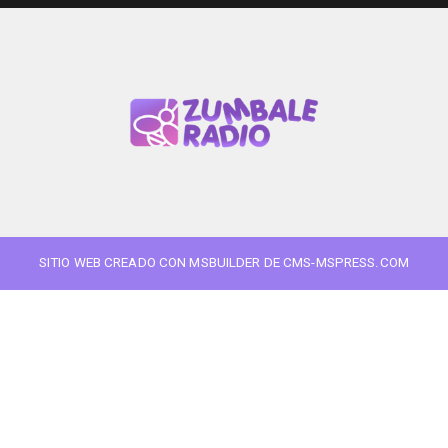
SITIO WEB CREADO CON MSBUILDER DE CMS-MSPRESS.COM