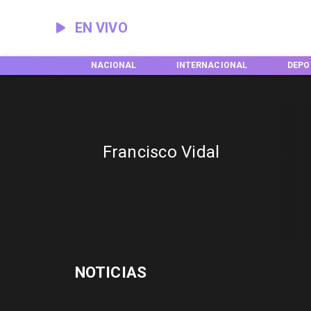
EN VIVO
EGIONES
NACIONAL
INTERNACIONAL
DEPO
Francisco Vidal
NOTICIAS