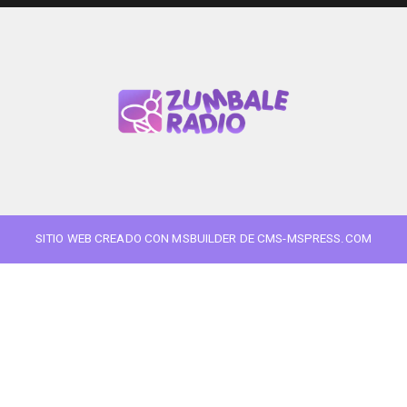
SITIO WEB CREADO CON MSBUILDER DE CMS-MSPRESS.COM