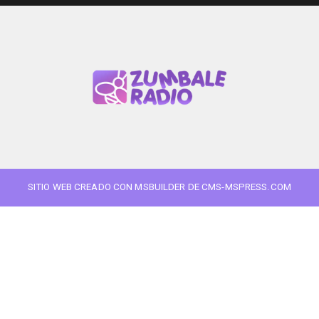
SITIO WEB CREADO CON MSBUILDER DE CMS-MSPRESS.COM