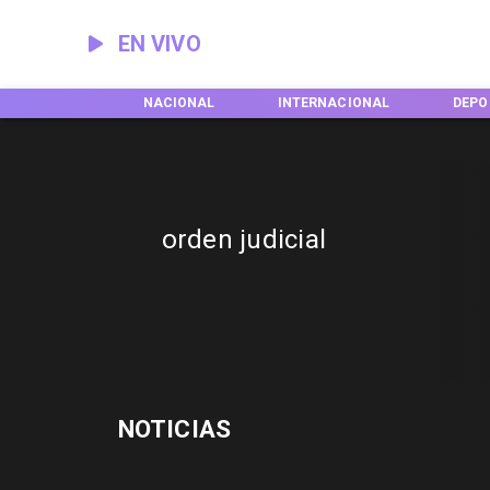
EN VIVO
EGIONES
NACIONAL
INTERNACIONAL
DEPO
orden judicial
NOTICIAS