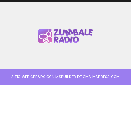
SITIO WEB CREADO CON MSBUILDER DE CMS-MSPRESS.COM