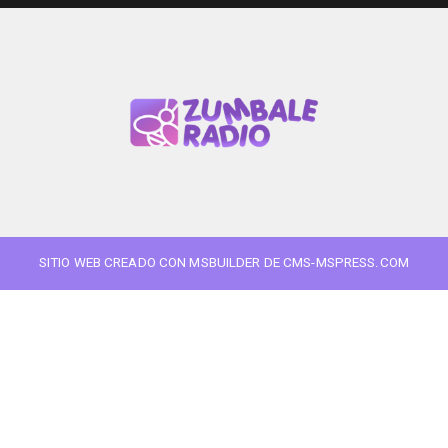
SITIO WEB CREADO CON MSBUILDER DE CMS-MSPRESS.COM