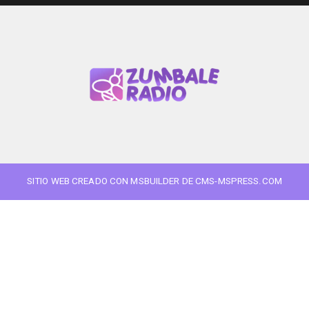
SITIO WEB CREADO CON MSBUILDER DE CMS-MSPRESS.COM