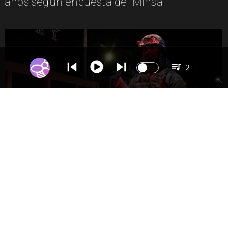
años según encuesta del Minsal
2
NACIONAL
Gobierno evalúa nuevo estado de
excepción en barrios con alta criminalidad