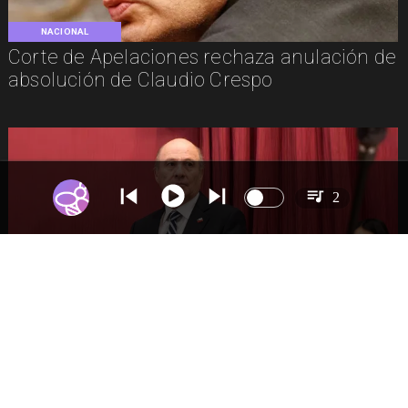
NACIONAL
Corte de Apelaciones rechaza anulación de
absolución de Claudio Crespo
2
NACIONAL
Gobierno busca vetar tres artículos en
megarreforma