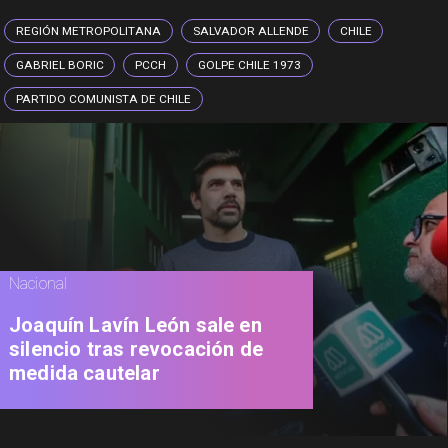
REGIÓN METROPOLITANA
SALVADOR ALLENDE
CHILE
GABRIEL BORIC
PCCH
GOLPE CHILE 1973
PARTIDO COMUNISTA DE CHILE
Nacional
Joaquín Lavín León sale en
silencio tras revocación de
medida cautelar