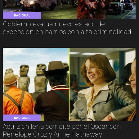
NACIONAL
Gobierno evalúa nuevo estado de
excepción en barrios con alta criminalidad
NACIONAL
Actriz chilena compite por el Oscar con
Penélope Cruz y Anne Hathaway