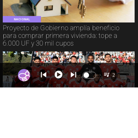
NACIONAL
Proyecto de Gobierno amplía beneficio
para comprar primera vivienda: tope a
6.000 UF y 30 mil cupos
2
DEPORTES
La Roja enfrentará a los anfitriones del
Mundial 2026