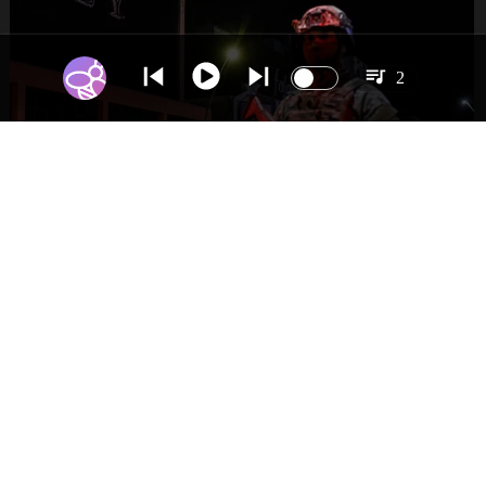
2
NACIONAL
Gobierno evalúa nuevo estado de
excepción en barrios con alta criminalidad