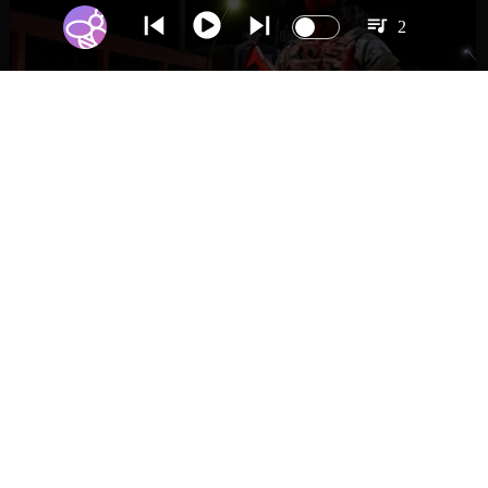
2
NACIONAL
Gobierno evalúa nuevo estado de
excepción en barrios con alta criminalidad