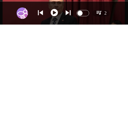
2
NACIONAL
Gobierno busca vetar tres artículos en
megarreforma