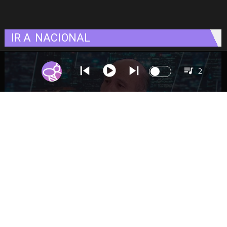
IR A
NACIONAL
2
Ministro Quiroz detalla megarreforma tras
cadena nacional de Kast