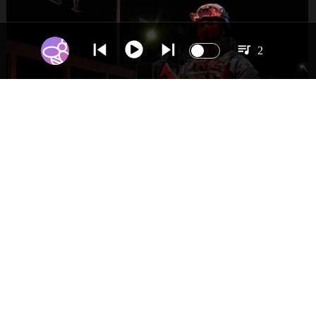
2
NACIONAL
Gobierno evalúa nuevo estado de
excepción en barrios con alta criminalidad