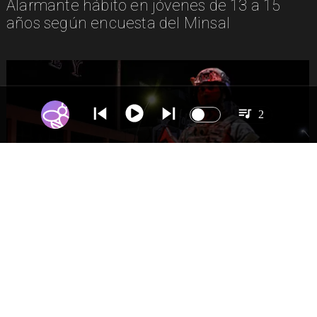
Alarmante hábito en jóvenes de 13 a 15
años según encuesta del Minsal
2
NACIONAL
Gobierno evalúa nuevo estado de
excepción en barrios con alta criminalidad