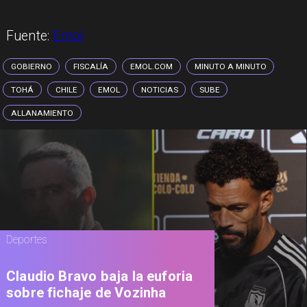
Fuente:
Emol
GOBIERNO
FISCALÍA
EMOL.COM
MINUTO A MINUTO
TOHÁ
CHILE
EMOL
NOTICIAS
SUBE
ALLANAMIENTO
Deportes
Claudio Bravo baja la euforia
sobre fichaje de Vozinha