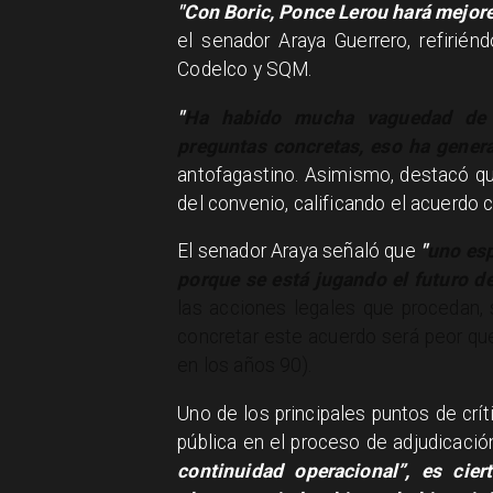
"Con Boric, Ponce Lerou hará mejor
el senador Araya Guerrero, refirién
Codelco y SQM.
"
Ha habido mucha vaguedad de C
preguntas concretas, eso ha gener
antofagastino. Asimismo, destacó qu
del convenio, calificando el acuerdo
El senador Araya señaló que
"
uno esp
porque se está jugando el futuro de
las acciones legales que procedan, s
concretar este acuerdo será peor qu
en los años 90).
Uno de los principales puntos de crít
pública en el proceso de adjudicación
continuidad operacional”, es cie