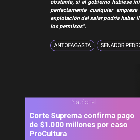
obstante, si el gobierno hubiese ini
perfectamente cualquier empresa
explotación del salar podría haber 
los permisos".
ANTOFAGASTA
SENADOR PEDR
Nacional
Corte Suprema confirma pago
de $1.000 millones por caso
ProCultura