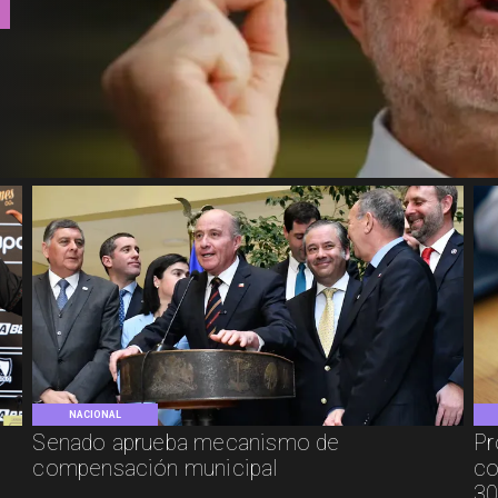
NACIONAL
Senado aprueba mecanismo de
Pr
compensación municipal
co
30