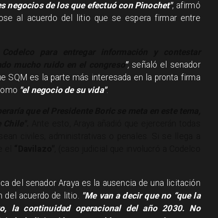
es negocios de los que efectuó con Pinochet"
, afirmó
dose al acuerdo del litio que se espera firmar entre
odelco para entregar información y contestar
ado mucho ruido en el congreso
"
,
señaló el senador
e SQM es la parte más interesada en la pronta firma
 como
"el negocio de su vida"
.
eraría que el Presidente Boric se meta en este tema,
 Chile".
Ante esto, Araya añadió que ejercerán todas
ean civiles, administrativas o penales. Si se llega a
e el
“Davilazo"
, (caso judicial que involucró a Codelco
ica del senador Araya es la ausencia de una licitación
 del acuerdo de litio.
"Me van a decir que no “que la
rto, la continuidad operacional del año 2030. No