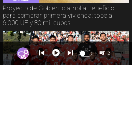
Proyecto de Gobierno amplía beneficio
para comprar primera vivienda: tope a
6.000 UF y 30 mil cupos
2
DEPORTES
La Roja enfrentará a los anfitriones del
Mundial 2026