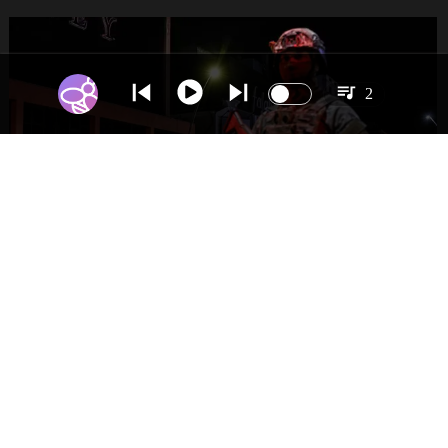
2
NACIONAL
Gobierno evalúa nuevo estado de
excepción en barrios con alta criminalidad