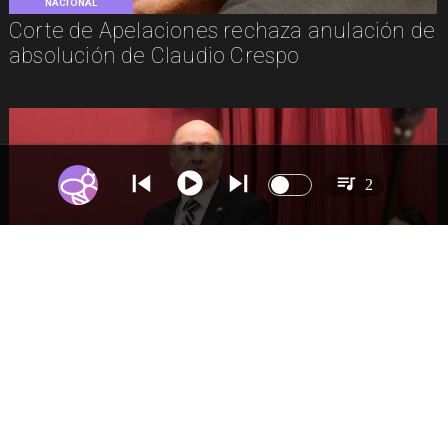
NACIONAL
Corte de Apelaciones rechaza anulación de
absolución de Claudio Crespo
2
NACIONAL
Gobierno busca vetar tres artículos en
megarreforma