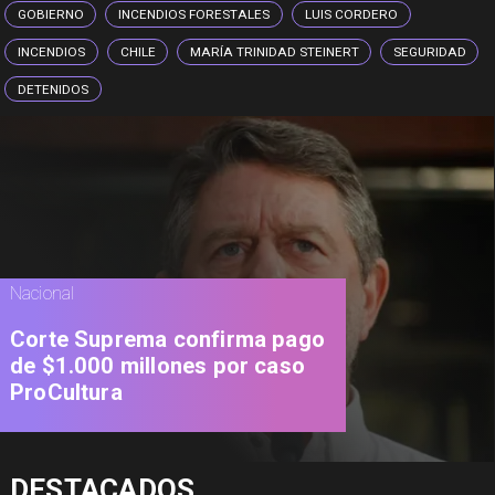
GOBIERNO
INCENDIOS FORESTALES
LUIS CORDERO
INCENDIOS
CHILE
MARÍA TRINIDAD STEINERT
SEGURIDAD
DETENIDOS
Nacional
Corte Suprema confirma pago
de $1.000 millones por caso
ProCultura
DESTACADOS