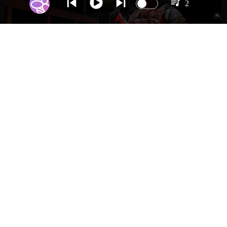
2
NACIONAL
Gobierno evalúa nuevo estado de
excepción en barrios con alta criminalidad